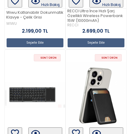
Hızlı Bakış
Hızlı Bakış
RECCI Ultra İnce Hızlı Şarj
Wıwu Katlanabilir Dokunmatik
Özellikli Wireless Powerbank
Klavye - Çelik Grisi
15W (10000mAh)
WIWU
RECCI
2.199,00 TL
2.699,00 TL
Sepete Ekle
Sepete Ekle
SON 1 ÜRÜN
SON 1 ÜRÜN