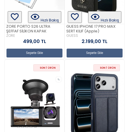
Hızlı Bakış
Hızlı Bakış
ZORE PORTO S26 ULTRA
GUESS IPHONE 17 PRO MAX
ŞEFFAF SİLİKON KAPAK
SERT KILIF (Apple)
ZORE
GUESS
499,00 TL
2.199,00 TL
Sepete Ekle
Sepete Ekle
SON 1 ÜRÜN
SON 1 ÜRÜN