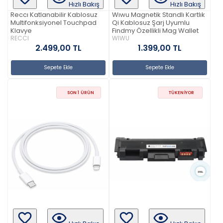
Hızlı Bakış
Hızlı Bakış
Reccı Katlanabilir Kablosuz
Wıwu Magnetik Standlı Kartlık
Multifonksiyonel Touchpad
Qi Kablosuz Şarj Uyumlu
Klavye
Findmy Özellikli Mag Wallet
RECCI
WIWU
2.499,00 TL
1.399,00 TL
Sepete Ekle
Sepete Ekle
SON 1 ÜRÜN
TÜKENIYOR