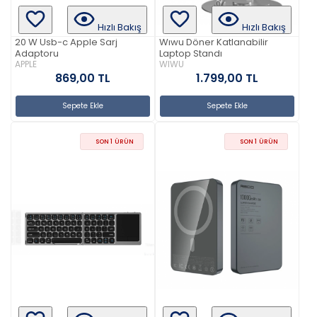
Hızlı Bakış
Hızlı Bakış
20 W Usb-c Apple Sarj
Wıwu Döner Katlanabilir
Adaptoru
Laptop Standı
APPLE
WIWU
869,00 TL
1.799,00 TL
Sepete Ekle
Sepete Ekle
SON 1 ÜRÜN
SON 1 ÜRÜN