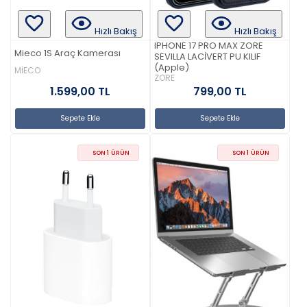
Hızlı Bakış
Hızlı Bakış
IPHONE 17 PRO MAX ZORE
Mieco 1S Araç Kamerası
SEVILLA LACİVERT PU KILIF
(Apple)
MİECO
ZORE
1.599,00 TL
799,00 TL
Sepete Ekle
Sepete Ekle
SON 1 ÜRÜN
SON 1 ÜRÜN