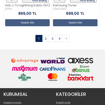
Hızlı Bakış
Hızlı Bakış
Usb-c To Lıghtnıng Kablo (1m)
Samsung Toner
APPLE
SAMSUNG
869,00 TL
699,00 TL
Sepete Ekle
Sepete Ekle
1
2
3
4
>
KURUMSAL
KATEGORİLER
Hakkımızda
Elektronik