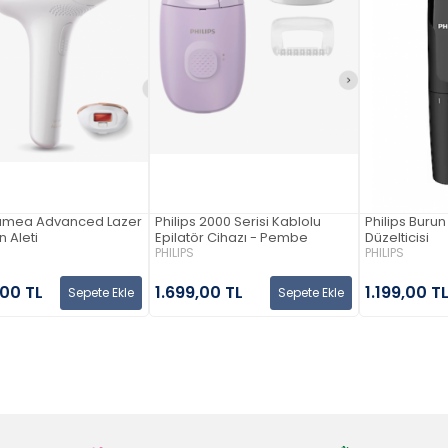
 Lumea Advanced Lazer
Philips 2000 Serisi Kablolu
Philips Buru
n Aleti
Epilatör Cihazı - Pembe
Düzelticisi
PHILIPS
PHILIPS
,00 TL
1.699,00 TL
1.199,00 T
Sepete Ekle
Sepete Ekle