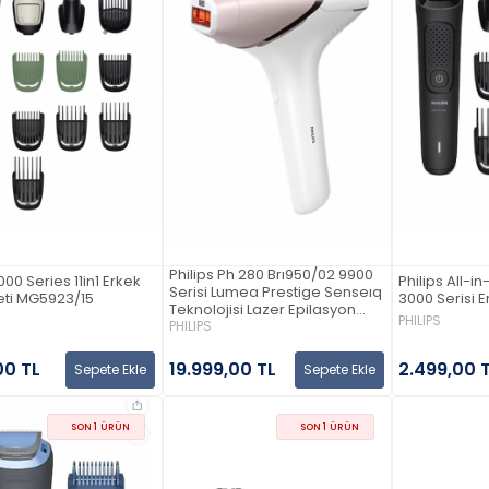
Philips Ph 280 Brı950/02 9900
000 Series 11in1 Erkek
Philips All-i
Serisi Lumea Prestige Senseıq
eti MG5923/15
3000 Serisi E
Teknolojisi Lazer Epilasyon
PHILIPS
Aleti
PHILIPS
00 TL
2.499,00 
19.999,00 TL
Sepete Ekle
Sepete Ekle
SON 1 ÜRÜN
SON 1 ÜRÜN