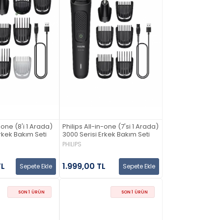
n-one (8'i 1 Arada)
Philips All-in-one (7'si 1 Arada)
rkek Bakım Seti
3000 Serisi Erkek Bakım Seti
PHILIPS
TL
1.999,00 TL
Sepete Ekle
Sepete Ekle
SON 1 ÜRÜN
SON 1 ÜRÜN