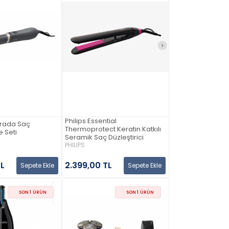
Philips Essential
 Arada Saç
Thermoprotect Keratin Katkılı
e Seti
Seramik Saç Düzleştirici
PHILIPS
TL
2.399,00 TL
Sepete Ekle
Sepete Ekle
SON 1 ÜRÜN
SON 1 ÜRÜN