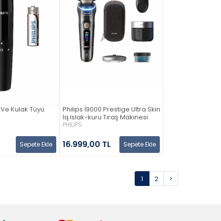
n Ve Kulak Tüyü
Philips İ9000 Prestige Ultra Skin
Iq Islak-kuru Tıraş Makinesi
PHILIPS
L
16.999,00 TL
Sepete Ekle
Sepete Ekle
1
2
>