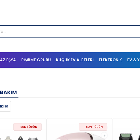
AZ EŞYA
PIŞIRME GRUBU
KÜÇÜK EV ALETLERI
ELEKTRONIK
EV & 
L BAKIM
kiler
SON 1 ÜRÜN
SON 1 ÜRÜN