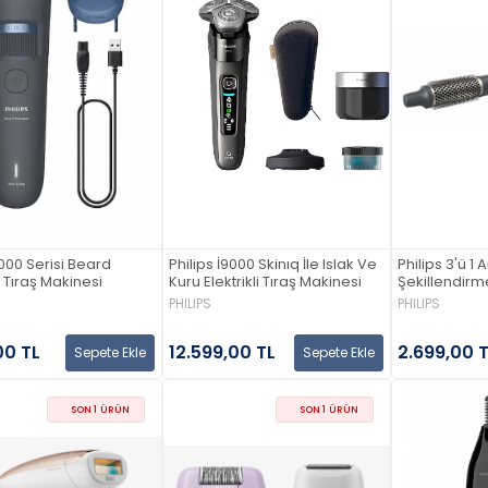
3000 Serisi Beard
Philips İ9000 Skinıq İle Islak Ve
Philips 3'ü 1
Tıraş Makinesi
Kuru Elektrikli Tıraş Makinesi
Şekillendirm
PHILIPS
PHILIPS
00 TL
12.599,00 TL
2.699,00 
Sepete Ekle
Sepete Ekle
SON 1 ÜRÜN
SON 1 ÜRÜN