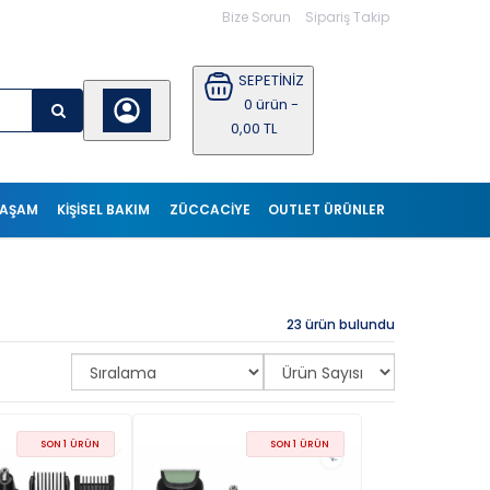
Bize Sorun
Sipariş Takip
SEPETİNİZ
0 ürün -
0,00 TL
YAŞAM
KIŞISEL BAKIM
ZÜCCACİYE
OUTLET ÜRÜNLER
23 ürün bulundu
SON 1 ÜRÜN
SON 1 ÜRÜN