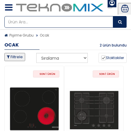
Pişirme Grubu
Ocak
OCAK
2 ürün bulundu
Filtrele
Stoktakiler
SON 1 ÜRÜN
SON 1 ÜRÜN