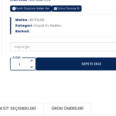
Fiyatı Düşünce Haber Ver
Ürünü Tavsiye Et
Marka :
BOTSLAB
Kategori :
Küçük Ev Aletleri
Barkod :
SEPETE EKLE
KSIT SEÇENEKLERI
ÜRÜN ÖNERILERI