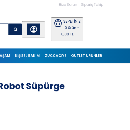
Bize Sorun
Sipariş Takip
SEPETİNİZ
0 ürün -
0,00 TL
YAŞAM
KIŞISEL BAKIM
ZÜCCACİYE
OUTLET ÜRÜNLER
Robot Süpürge