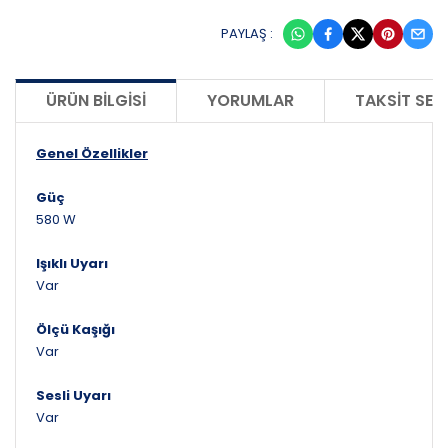
PAYLAŞ :
ÜRÜN BILGISI
YORUMLAR
TAKSIT SEÇ
Genel Özellikler
Güç
580 W
Işıklı Uyarı
Var
Ölçü Kaşığı
Var
Sesli Uyarı
Var