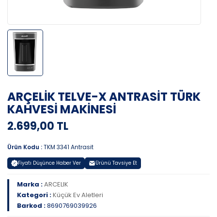
ARÇELİK TELVE-X ANTRASİT TÜRK
KAHVESİ MAKİNESİ
2.699,00 TL
Ürün Kodu :
TKM 3341 Antrasit
Fiyatı Düşünce Haber Ver
Ürünü Tavsiye Et
Marka :
ARCELIK
Kategori :
Küçük Ev Aletleri
Barkod :
8690769039926