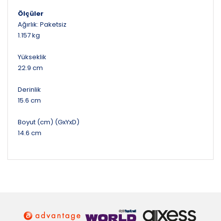
Ölçüler
Ağırlık: Paketsiz
1.157 kg
Yükseklik
22.9 cm
Derinlik
15.6 cm
Boyut (cm) (GxYxD)
14.6 cm