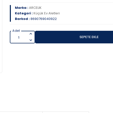
Marka :
ARCELIK
Kategori :
Küçük Ev Aletleri
Barkod :
8690769040922
SEPETE EKLE