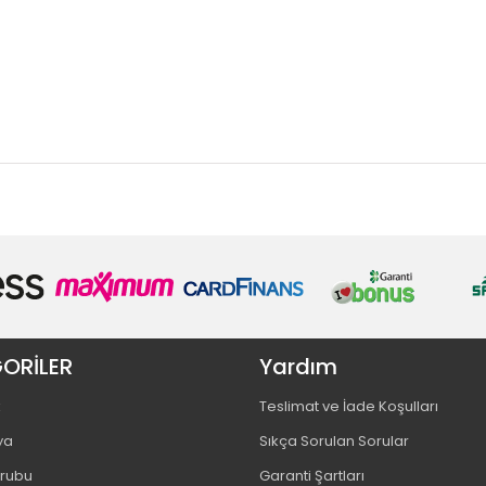
ORİLER
Yardım
k
Teslimat ve İade Koşulları
ya
Sıkça Sorulan Sorular
Grubu
Garanti Şartları