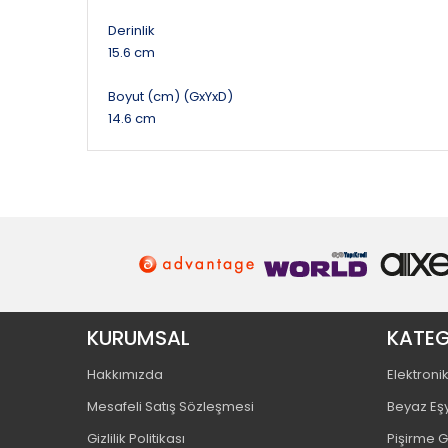
Derinlik
15.6 cm
Boyut (cm) (GxYxD)
14.6 cm
KURUMSAL
KATEG
Hakkımızda
Elektroni
Mesafeli Satış Sözleşmesi
Beyaz Eş
Gizlilik Politikası
Pişirme 