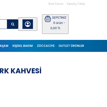
Bize Sorun
Sipariş Takip
SEPETİNİZ
0 ürün -
0,00 TL
YAŞAM
KIŞISEL BAKIM
ZÜCCACİYE
OUTLET ÜRÜNLER
ÜRK KAHVESİ