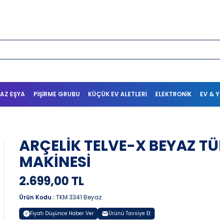
AZ EŞYA
PIŞIRME GRUBU
KÜÇÜK EV ALETLERI
ELEKTRONIK
EV & 
ARÇELİK TELVE-X BEYAZ T
MAKİNESİ
2.699,00 TL
Ürün Kodu :
TKM 3341 Beyaz
Fiyatı Düşünce Haber Ver
Ürünü Tavsiye Et