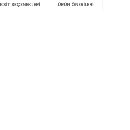
KSIT SEÇENEKLERI
ÜRÜN ÖNERILERI