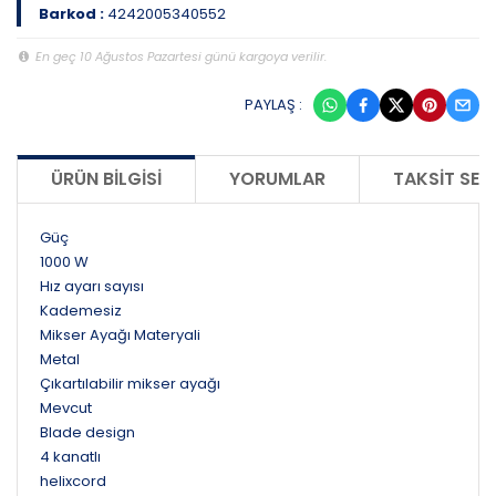
Barkod :
4242005340552
En geç 10 Ağustos Pazartesi günü kargoya verilir.
PAYLAŞ :
ÜRÜN BILGISI
YORUMLAR
TAKSIT SEÇ
Güç
1000 W
Hız ayarı sayısı
Kademesiz
Mikser Ayağı Materyali
Metal
Çıkartılabilir mikser ayağı
Mevcut
Blade design
4 kanatlı
helixcord