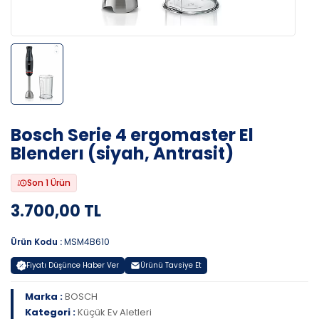
Bosch Serie 4 ergomaster El
Blenderı (siyah, Antrasit)
Son 1 Ürün
3.700,00 TL
Ürün Kodu :
MSM4B610
Fiyatı Düşünce Haber Ver
Ürünü Tavsiye Et
Marka :
BOSCH
Kategori :
Küçük Ev Aletleri