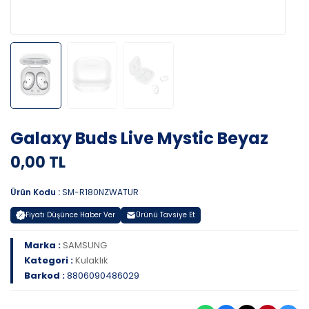
Galaxy Buds Live Mystic Beyaz
0,00 TL
Ürün Kodu :
SM-R180NZWATUR
Fiyatı Düşünce Haber Ver
Ürünü Tavsiye Et
Marka :
SAMSUNG
Kategori :
Kulaklık
Barkod :
8806090486029