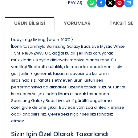
PAYLAŞ :
ÜRÜN BILGISI
YORUMLAR
TAKSIT SEÇ
body,img,div img {width: 100%;}
İkonik tasarımıyla Samsung Galaxy Buds Live Mystic White
- SM-R180NZWATUR, doğal kulak şeklinizi koruyarak
müziklerinizi keyifle dinleyebilmenize olanak tanır. Bu
yenilikçi Bluetooth kulaklık, daima odaklanabilmeniz için
geliştirilir. Ergonomik tasarımı sayesinde kullanım
sırasında sizi rahatsız etmeyen ürün, üstün ses
performansıyla da dikkatleri üzerine toplar. Yüzünüzün ve
kulaklarınızın şeklinden ilham alınarak tasarlanan
Samsung Galaxy Buds Live, aktif gürültü engelleme
özelliğiyle de öne çıkar. Böylece yalnızca dinlediklerinize
odaklanabilirsiniz. Çevredeki hiçbir ses sizi rahatsız
etmez.
Sizin İçin Özel Olarak Tasarlandı