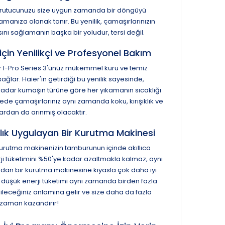
, kurutucunuzu size uygun zamanda bir döngüyü
anıza olanak tanır. Bu yenilik, çamaşırlarınızın
ı sağlamanın başka bir yoludur, tersi değil.
için Yenilikçi ve Profesyonel Bakım
er I-Pro Series 3'ünüz mükemmel kuru ve temiz
ğlar. Haier'in getirdiği bu yenilik sayesinde,
dar kumaşın türüne göre her yıkamanın sıcaklığı
yede çamaşırlarınız aynı zamanda koku, kırışıklık ve
lardan da arınmış olacaktır.
lık Uygulayan Bir Kurutma Makinesi
ı kurutma makinenizin tamburunun içinde akıllıca
i tüketimini %50'ye kadar azaltmakla kalmaz, aynı
dan bir kurutma makinesine kıyasla çok daha iyi
düşük enerji tüketimi aynı zamanda birden fazla
bileceğiniz anlamına gelir ve size daha da fazla
zaman kazandırır!