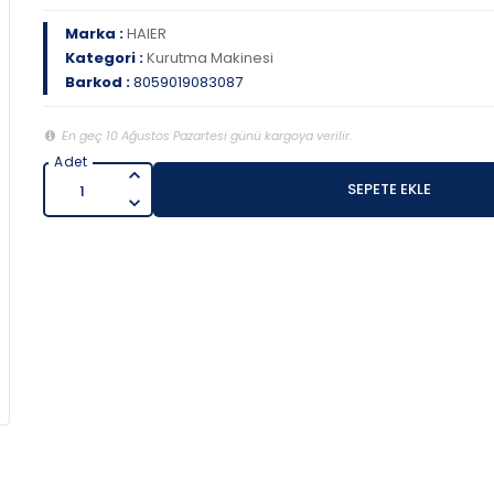
Marka :
HAIER
Kategori :
Kurutma Makinesi
Barkod :
8059019083087
En geç 10 Ağustos Pazartesi günü kargoya verilir.
SEPETE EKLE