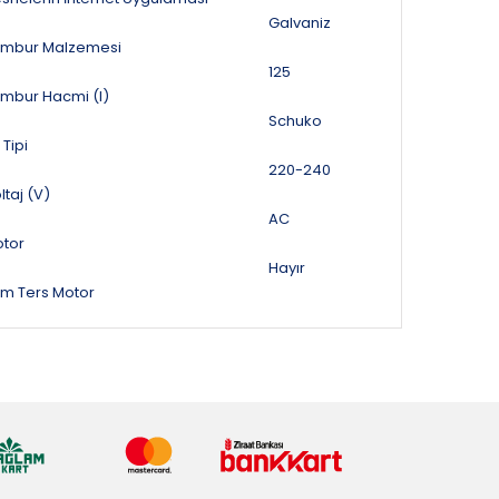
Galvaniz
mbur Malzemesi
125
mbur Hacmi (l)
Schuko
 Tipi
220-240
ltaj (V)
AC
tor
Hayır
m Ters Motor