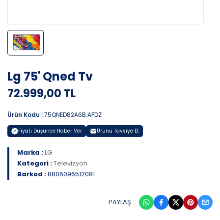
Lg 75' Qned Tv
72.999,00 TL
Ürün Kodu :
75QNED82A6B.APDZ
Fiyatı Düşünce Haber Ver
Ürünü Tavsiye Et
Marka :
LG
Kategori :
Televizyon
Barkod :
8806096512081
PAYLAŞ :