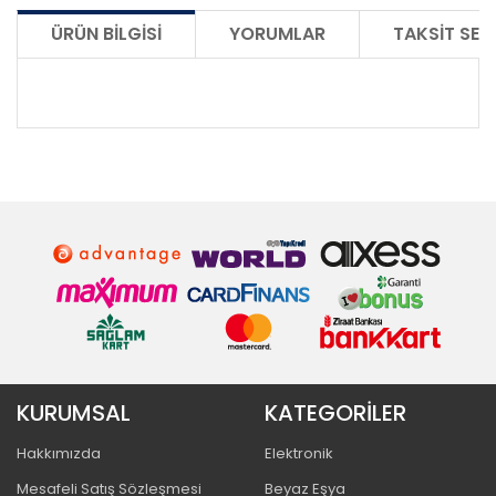
ÜRÜN BILGISI
YORUMLAR
TAKSIT SEÇ
KURUMSAL
KATEGORİLER
Hakkımızda
Elektronik
Mesafeli Satış Sözleşmesi
Beyaz Eşya