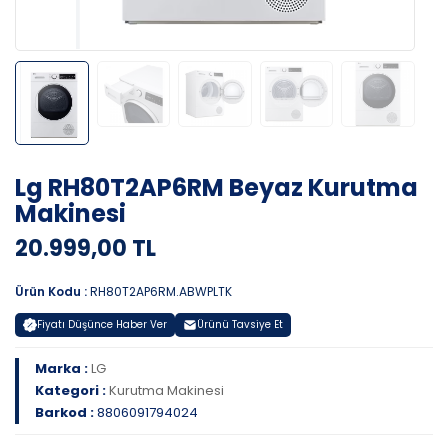
Lg RH80T2AP6RM Beyaz Kurutma
Makinesi
20.999,00 TL
Ürün Kodu :
RH80T2AP6RM.ABWPLTK
Fiyatı Düşünce Haber Ver
Ürünü Tavsiye Et
Marka :
LG
Kategori :
Kurutma Makinesi
Barkod :
8806091794024