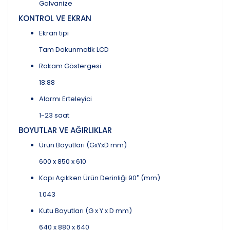
Galvanize
KONTROL VE EKRAN
Ekran tipi
Tam Dokunmatik LCD
Rakam Göstergesi
18:88
Alarmı Erteleyici
1-23 saat
BOYUTLAR VE AĞIRLIKLAR
Ürün Boyutları (GxYxD mm)
600 x 850 x 610
Kapı Açıkken Ürün Derinliği 90˚ (mm)
1.043
Kutu Boyutları (G x Y x D mm)
640 x 880 x 640