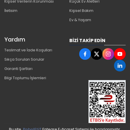
Kişisel Verilerin Korunması
Küçük Ev Aletleri
İletisim
Kişisel Bakım
Ev & Yaşam
Yardım
BIZI TAKIP EDIN
Teslimat ve İade Koşulları
Sıkça Sorulan Sorular
Garanti Şartları
Bilgi Toplumu İşlemleri
Bu site,
PobolEti®
Entegre E-ticaret Sistemi ile hazırlanmıştır.