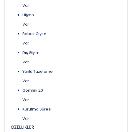
Var
Hijyen
Var
Bebek Giyim
Var
Dış Giyim
Var
Yünlü Tazeleme
Var
Gömlek 20
Var
Kurutma Süresi
Var
ÖZELLİKLER