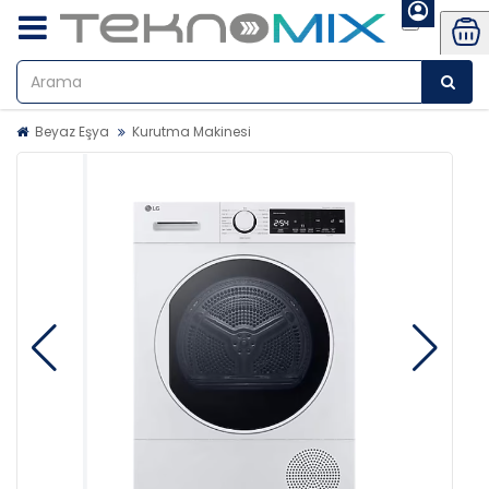
Beyaz Eşya
Kurutma Makinesi