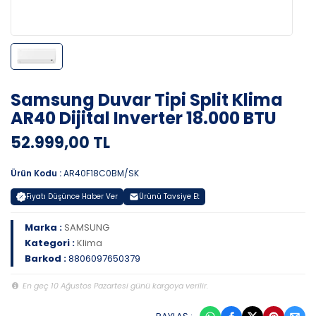
Samsung Duvar Tipi Split Klima
AR40 Dijital Inverter 18.000 BTU
52.999,00 TL
Ürün Kodu :
AR40F18C0BM/SK
Fiyatı Düşünce Haber Ver
Ürünü Tavsiye Et
Marka :
SAMSUNG
Kategori :
Klima
Barkod :
8806097650379
En geç 10 Ağustos Pazartesi günü kargoya verilir.