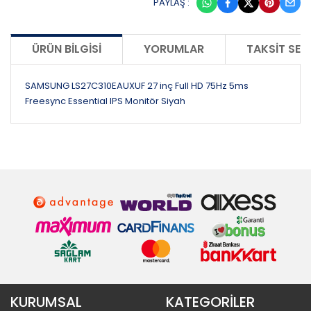
PAYLAŞ :
ÜRÜN BILGISI
YORUMLAR
TAKSIT SEÇ
SAMSUNG LS27C310EAUXUF 27 inç Full HD 75Hz 5ms
Freesync Essential IPS Monitör Siyah
KURUMSAL
KATEGORİLER