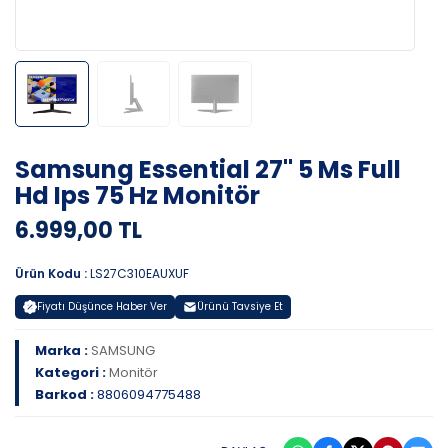
Samsung Essential 27" 5 Ms Full
Hd Ips 75 Hz Monitör
6.999,00 TL
Ürün Kodu :
LS27C310EAUXUF
Fiyatı Düşünce Haber Ver
Ürünü Tavsiye Et
Marka :
SAMSUNG
Kategori :
Monitör
Barkod :
8806094775488