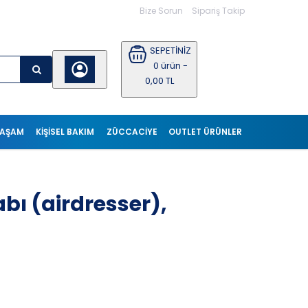
Bize Sorun
Sipariş Takip
SEPETİNİZ
0 ürün -
0,00 TL
YAŞAM
KIŞISEL BAKIM
ZÜCCACİYE
OUTLET ÜRÜNLER
ı (airdresser),