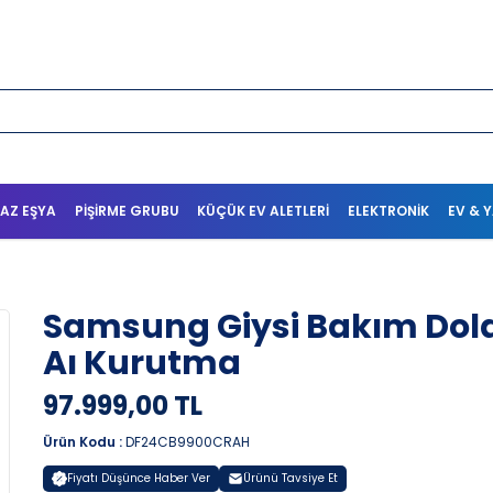
AZ EŞYA
PIŞIRME GRUBU
KÜÇÜK EV ALETLERI
ELEKTRONIK
EV & 
Samsung Giysi Bakım Dolab
Aı Kurutma
97.999,00 TL
Ürün Kodu :
DF24CB9900CRAH
Fiyatı Düşünce Haber Ver
Ürünü Tavsiye Et