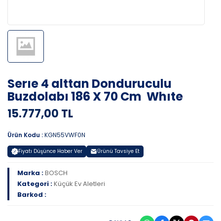
Serıe 4 alttan Donduruculu
Buzdolabı 186 X 70 Cm Whıte
15.777,00 TL
Ürün Kodu :
KGN55VWF0N
Fiyatı Düşünce Haber Ver
Ürünü Tavsiye Et
Marka :
BOSCH
Kategori :
Küçük Ev Aletleri
Barkod :