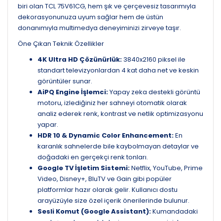
biri olan TCL 75V61CG, hem şık ve çerçevesiz tasarımıyla
dekorasyonunuza uyum sağlar hem de üstün
donanımıyla multimedya deneyiminizi zirveye taşır.
Öne Çıkan Teknik Özellikler
4K Ultra HD Çözünürlük:
3840x2160 piksel ile
standart televizyonlardan 4 kat daha net ve keskin
görüntüler sunar.
AiPQ Engine İşlemci:
Yapay zeka destekli görüntü
motoru, izlediğiniz her sahneyi otomatik olarak
analiz ederek renk, kontrast ve netlik optimizasyonu
yapar.
HDR 10 & Dynamic Color Enhancement:
En
karanlık sahnelerde bile kaybolmayan detaylar ve
doğadaki en gerçekçi renk tonları.
Google TV İşletim Sistemi:
Netflix, YouTube, Prime
Video, Disney+, BluTV ve Gain gibi popüler
platformlar hazır olarak gelir. Kullanıcı dostu
arayüzüyle size özel içerik önerilerinde bulunur.
Sesli Komut (Google Assistant):
Kumandadaki