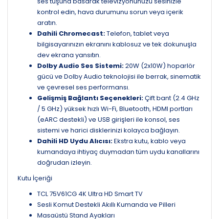
ses tuşuna basarak televizyonunuzu sesinizle
kontrol edin, hava durumunu sorun veya içerik
aratın.
Dahili Chromecast:
Telefon, tablet veya
bilgisayarınızın ekranını kablosuz ve tek dokunuşla
dev ekrana yansıtın.
Dolby Audio Ses Sistemi:
20W (2x10W) hoparlör
gücü ve Dolby Audio teknolojisi ile berrak, sinematik
ve çevresel ses performansı.
Gelişmiş Bağlantı Seçenekleri:
Çift bant (2.4 GHz
/ 5 GHz) yüksek hızlı Wi-Fi, Bluetooth, HDMI portları
(eARC destekli) ve USB girişleri ile konsol, ses
sistemi ve harici disklerinizi kolayca bağlayın.
Dahili HD Uydu Alıcısı:
Ekstra kutu, kablo veya
kumandaya ihtiyaç duymadan tüm uydu kanallarını
doğrudan izleyin.
Kutu İçeriği
TCL 75V61CG 4K Ultra HD Smart TV
Sesli Komut Destekli Akıllı Kumanda ve Pilleri
Masaüstü Stand Ayakları