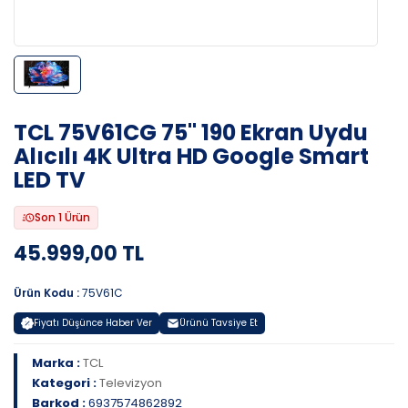
TCL 75V61CG 75" 190 Ekran Uydu
Alıcılı 4K Ultra HD Google Smart
LED TV
Son 1 Ürün
45.999,00 TL
Ürün Kodu :
75V61C
Fiyatı Düşünce Haber Ver
Ürünü Tavsiye Et
Marka :
TCL
Kategori :
Televizyon
Barkod :
6937574862892