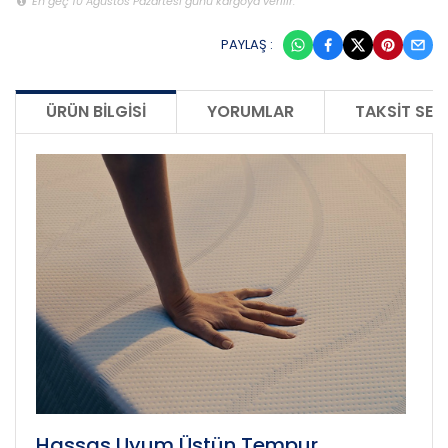
En geç 10 Ağustos Pazartesi günü kargoya verilir.
PAYLAŞ :
ÜRÜN BILGISI
YORUMLAR
TAKSIT SEÇ
Hassas Uyum Üstün Tempur